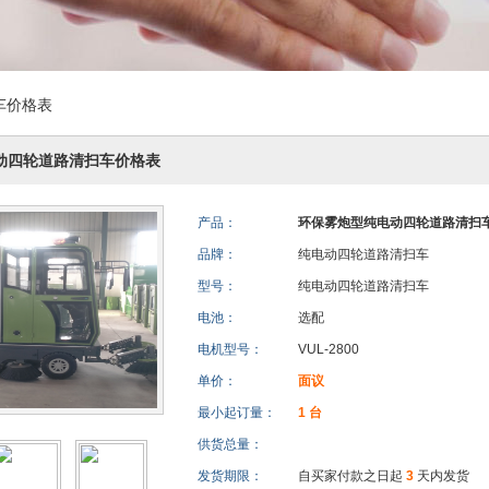
车价格表
动四轮道路清扫车价格表
产品：
环保雾炮型纯电动四轮道路清扫
品牌：
纯电动四轮道路清扫车
型号：
纯电动四轮道路清扫车
电池：
选配
电机型号：
VUL-2800
单价：
面议
最小起订量：
1 台
供货总量：
发货期限：
自买家付款之日起
3
天内发货